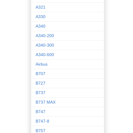
A321
A330
A340
A340-200
A340-300
A340-600
Airbus
B707
B727
B737
B737 MAX
B747
B747-8
B757