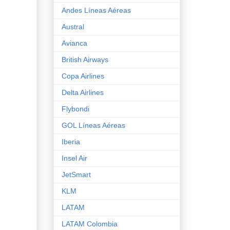
Andes Líneas Aéreas
Austral
Avianca
British Airways
Copa Airlines
Delta Airlines
Flybondi
GOL Líneas Aéreas
Iberia
Insel Air
JetSmart
KLM
LATAM
LATAM Colombia