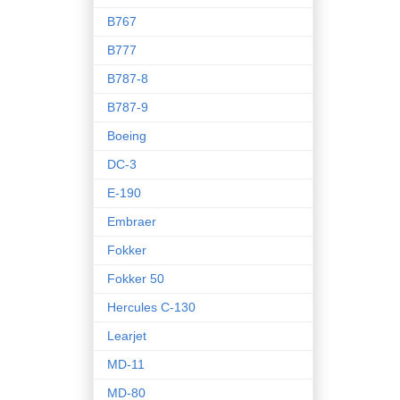
B767
B777
B787-8
B787-9
Boeing
DC-3
E-190
Embraer
Fokker
Fokker 50
Hercules C-130
Learjet
MD-11
MD-80