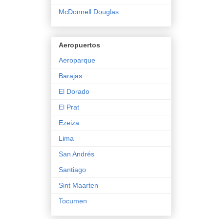
McDonnell Douglas
Aeropuertos
Aeroparque
Barajas
El Dorado
El Prat
Ezeiza
Lima
San Andrés
Santiago
Sint Maarten
Tocumen