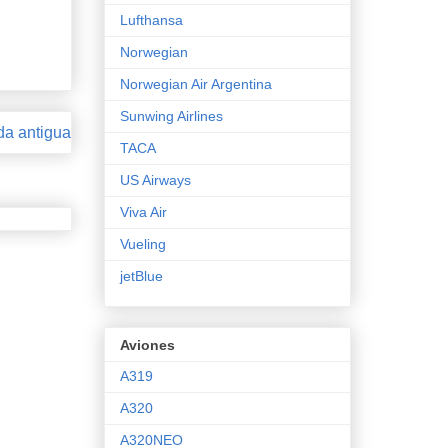
Lufthansa
Norwegian
Norwegian Air Argentina
Sunwing Airlines
da antigua
TACA
US Airways
Viva Air
Vueling
jetBlue
Aviones
A319
A320
A320NEO