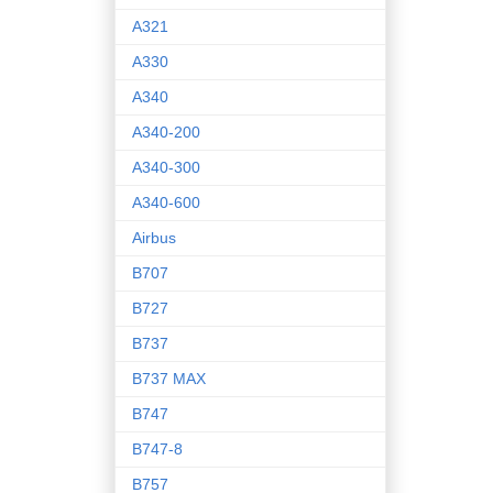
A321
A330
A340
A340-200
A340-300
A340-600
Airbus
B707
B727
B737
B737 MAX
B747
B747-8
B757