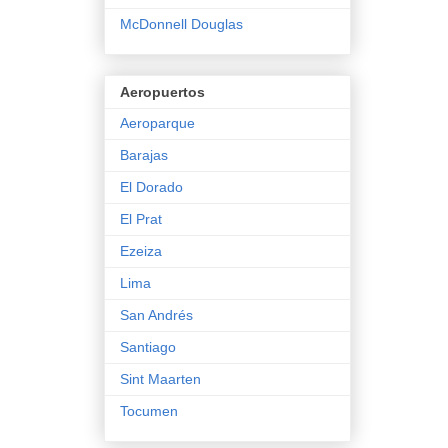
McDonnell Douglas
Aeropuertos
Aeroparque
Barajas
El Dorado
El Prat
Ezeiza
Lima
San Andrés
Santiago
Sint Maarten
Tocumen