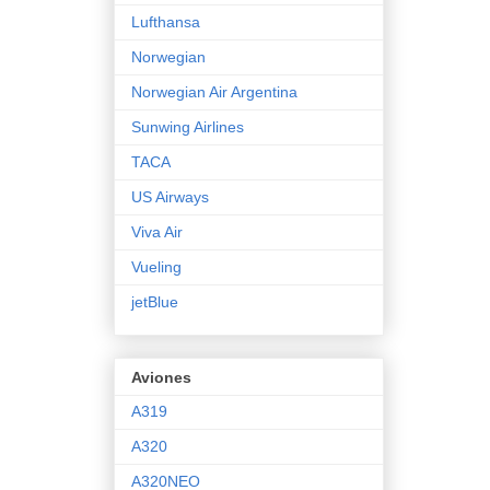
Lufthansa
Norwegian
Norwegian Air Argentina
Sunwing Airlines
TACA
US Airways
Viva Air
Vueling
jetBlue
Aviones
A319
A320
A320NEO