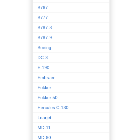
B767
B777
B787-8
B787-9
Boeing
DC-3
E-190
Embraer
Fokker
Fokker 50
Hercules C-130
Learjet
MD-11
MD-80