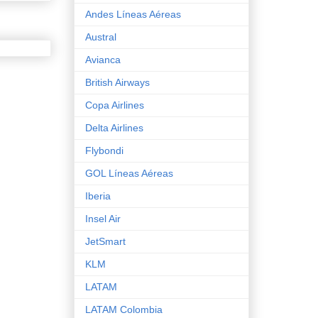
Andes Líneas Aéreas
Austral
Avianca
British Airways
Copa Airlines
Delta Airlines
Flybondi
GOL Líneas Aéreas
Iberia
Insel Air
JetSmart
KLM
LATAM
LATAM Colombia