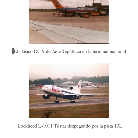
El clásico DC-9 de AeroRepública en la terminal nacional
Lockheed L-1011 Tristar despegando por la pista 13L